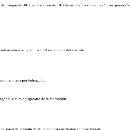
 de mangas de 30´ con descansos de 10´ alternando dos categorías “principiantes” y
endrán almuerzo gratuito en el restaurante del circuito.
nto tramitada por federación.
agar el seguro obligatorio de la federación.
 de pago de la cuota de afiliación para participar en la actividad.