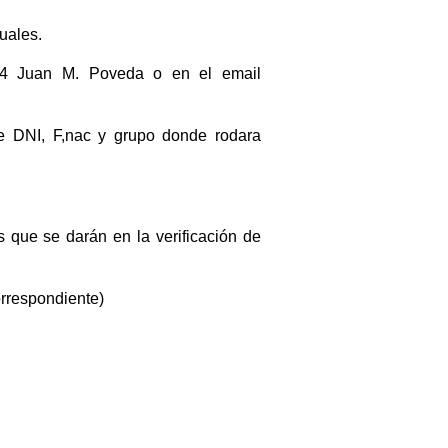
uales.
44 Juan M. Poveda o en el email
º de DNI, F,nac y grupo donde rodara
ts que se darán en la verificación de
orrespondiente)