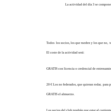
La actividad del día 3 se compone
Todos los socios, los que rueden y los que no, t
El coste de la actividad será:
GRATIS con licencia o credencial de entrenamie
20 € Los no federados, que quieran rodar, para p
GRATIS el almuerzo.
Los socios del club tendrán que estar al corriente