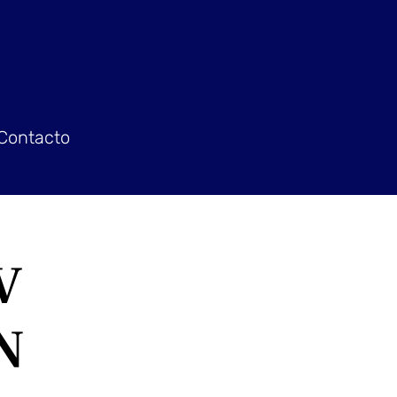
Contacto
V
N