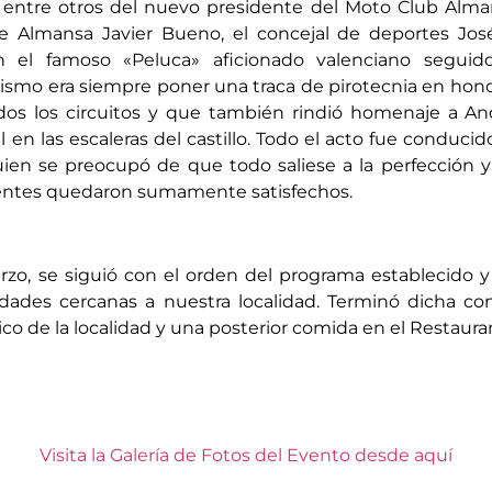
 entre otros del nuevo presidente del Moto Club Almans
Almansa Javier Bueno, el concejal de deportes José 
n el famoso «Peluca» aficionado valenciano seguid
mo era siempre poner una traca de pirotecnia en honor 
dos los circuitos y que también rindió homenaje a A
 en las escaleras del castillo. Todo el acto fue conducid
uien se preocupó de que todo saliese a la perfección y
stentes quedaron sumamente satisfechos.
o, se siguió con el orden del programa establecido y s
udades cercanas a nuestra localidad. Terminó dicha 
ico de la localidad y una posterior comida en el Restaur
Visita la Galería de Fotos del Evento desde aquí