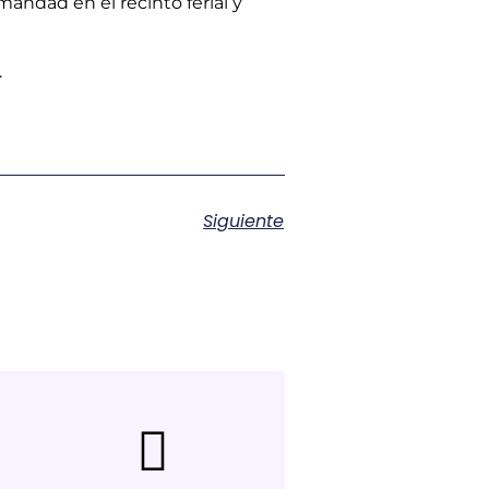
ndad en el recinto ferial y
.
Siguiente