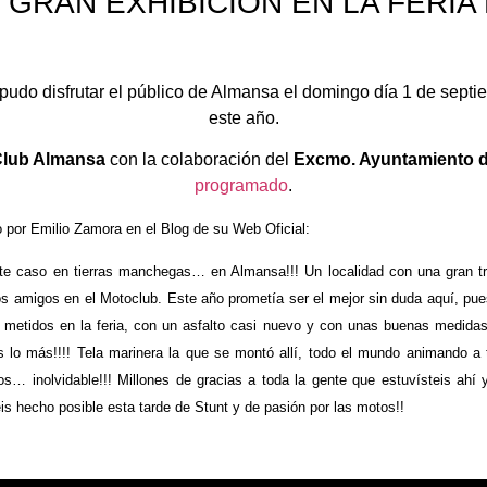
 GRAN EXHIBICIÓN EN LA FERIA
e pudo disfrutar el público de Almansa el domingo día 1 de sept
este año.
Club Almansa
con la colaboración del
Excmo. Ayuntamiento 
programado
.
o por Emilio Zamora en el Blog de su Web Oficial:
te caso en tierras manchegas… en Almansa!!! Un localidad con una gran tr
amigos en el Motoclub. Este año prometía ser el mejor sin duda aquí, pues
 metidos en la feria, con un asfalto casi nuevo y con unas buenas medid
s lo más!!!! Tela marinera la que se montó allí, todo el mundo animando a
 inolvidable!!! Millones de gracias a toda la gente que estuvísteis ahí 
is hecho posible esta tarde de Stunt y de pasión por las motos!!