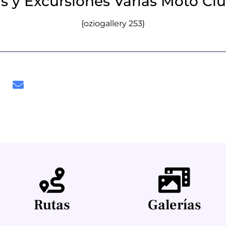
s y Excursiones Varias Moto C
{oziogallery 253}
Rutas
Galerías