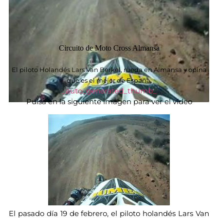
Circuito de Moto Cross Almansa
El
p
iloto Holandés Lars Van Berkel, rueda en Almansa y opina
que es el mejor de España
.
_auto_generated_thumb_
Pulsa en la siguiente imágen para ver el vídeo
El pasado día 19 de febrero, el piloto holandés Lars Van